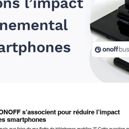
FF s’associent pour réduire l’impact
es smartphones
is que faire de ma flotte de téléphones mobiles ?” Cette question 