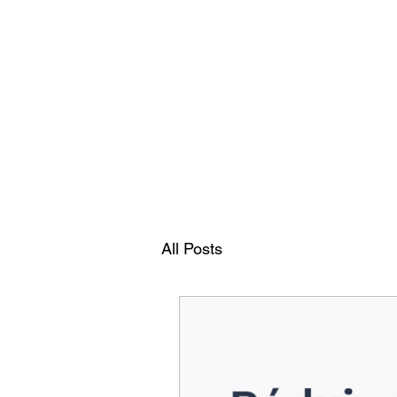
ONOFF TELECOM
Onoff - Votre Second Numéro Avec Une App
All Posts