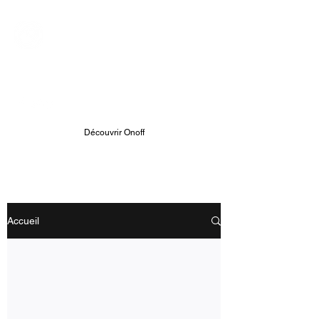
ONOFF TELECOM
Onoff - Votre Second Numéro
Avec Une App
Découvrir Onoff
Accueil