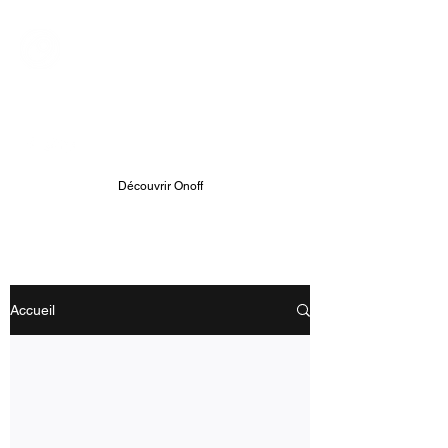
ONOFF TELECOM
Onoff - Votre Second Numéro
Avec Une App
Découvrir Onoff
Accueil