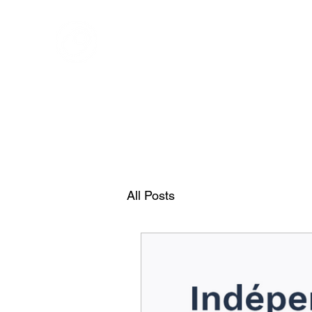
ONOFF TELECOM
Onoff - Votre Second Numéro Avec Une App
All Posts