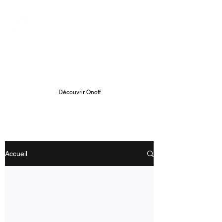
ONOFF TELECOM
Onoff - Votre Second Numéro
Avec Une App
Découvrir Onoff
Accueil