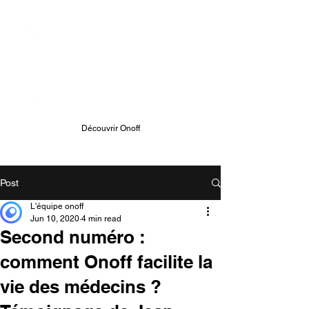
ONOFF TELECOM
Onoff - Votre Second Numéro
Avec Une App
Découvrir Onoff
Post
L'équipe onoff
Jun 10, 2020
4 min read
Second numéro :
comment Onoff facilite la
vie des médecins ?