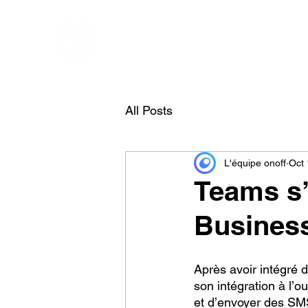
ONOFF TELECOM
Onoff - Votre Second Numéro Avec Une App
All Posts
L'équipe onoff
Oct 
Teams s’
Busines
Après avoir intégré 
son intégration à l’
et d’envoyer des SMS 