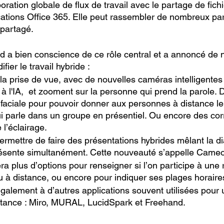
aboration globale de flux de travail avec le partage de fichi
ations Office 365. Elle peut rassembler de nombreux par
 partagé.
d a bien conscience de ce rôle central et a annoncé de
fier le travail hybride : 
la prise de vue, avec de nouvelles caméras intelligentes 
 à l'IA,  et zooment sur la personne qui prend la parole. D
faciale pour pouvoir donner aux personnes à distance l
qui parle dans un groupe en présentiel. Ou encore des cor
l’éclairage.
rmettre de faire des présentations hybrides mêlant la dia
ésente simultanément. Cette nouveauté s’appelle Cameo
a plus d’options pour renseigner si l’on participe à une 
à distance, ou encore pour indiquer ses plages horaires
alement à d’autres applications souvent utilisées pour u
istance : Miro, MURAL, LucidSpark et Freehand.