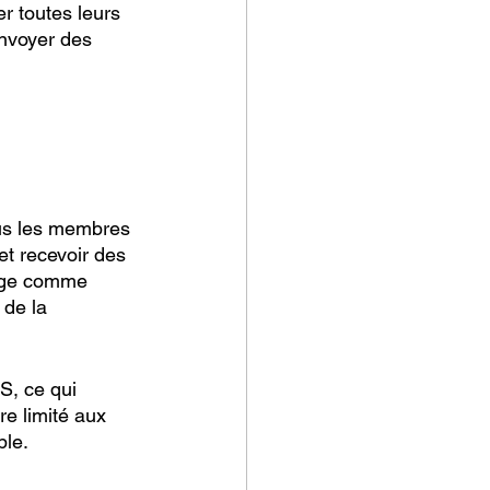
r toutes leurs 
nvoyer des 
ous les membres 
et recevoir des 
sage comme 
de la 
S, ce qui 
e limité aux 
ble.