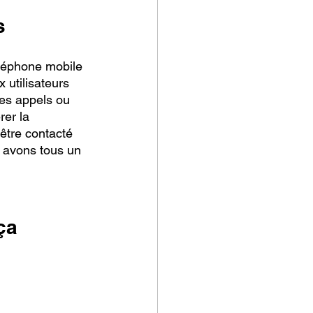
s
éléphone mobile 
 utilisateurs 
des appels ou 
er la 
être contacté 
s avons tous un 
ça 