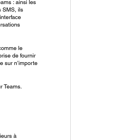
ams : ainsi les 
 SMS, ils 
interface 
rsations 
 comme le 
rise de fournir 
e sur n’importe 
r Teams. 
ieurs à 