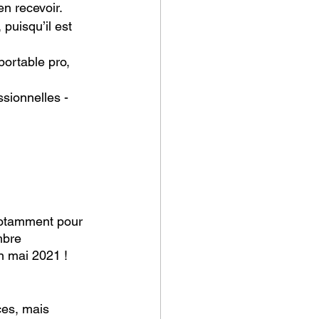
en recevoir.
puisqu’il est 
rtable pro, 
sionnelles - 
notamment pour 
mbre 
n mai 2021 ! 
ces, mais 