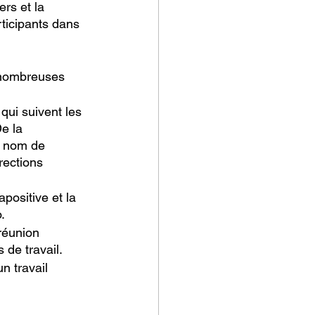
ers et la 
ticipants dans 
 nombreuses 
qui suivent les 
e la 
e nom de 
rections 
positive et la 
.
réunion 
 de travail.
n travail 