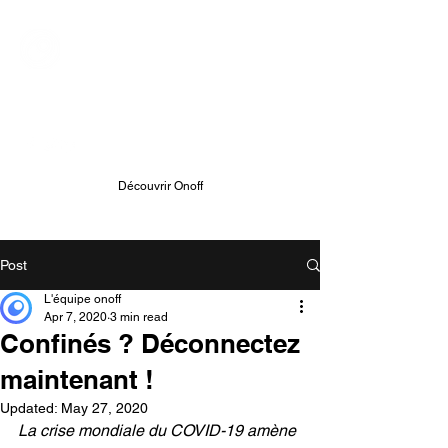
ONOFF TELECOM
Onoff - Votre Second Numéro
Avec Une App
Découvrir Onoff
Post
L'équipe onoff
Apr 7, 2020
3 min read
Confinés ? Déconnectez
maintenant !
Updated:
May 27, 2020
La crise mondiale du COVID-19 amène 