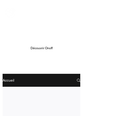
ONOFF TELECOM
Onoff - Votre Second Numéro
Avec Une App
Découvrir Onoff
Accueil