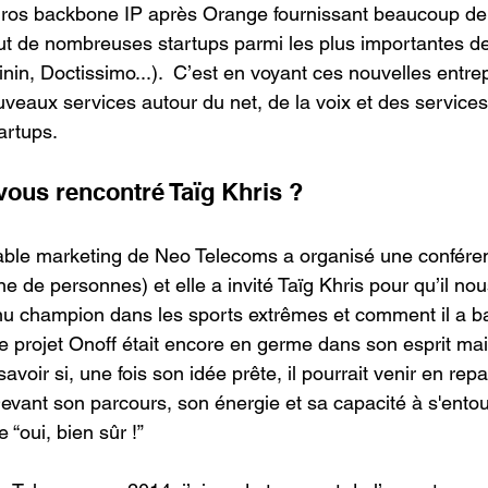
 gros backbone IP après Orange fournissant beaucoup de
t de nombreuses startups parmi les plus importantes de
nin, Doctissimo...).  C’est en voyant ces nouvelles entrep
veaux services autour du net, de la voix et des services
artups.
ous rencontré Taïg Khris ?
able marketing de Neo Telecoms a organisé une conféren
ne de personnes) et elle a invité Taïg Khris pour qu’il no
u champion dans les sports extrêmes et comment il a ba
 projet Onoff était encore en germe dans son esprit mais
savoir si, une fois son idée prête, il pourrait venir en repa
 Devant son parcours, son énergie et sa capacité à s'entou
“oui, bien sûr !”