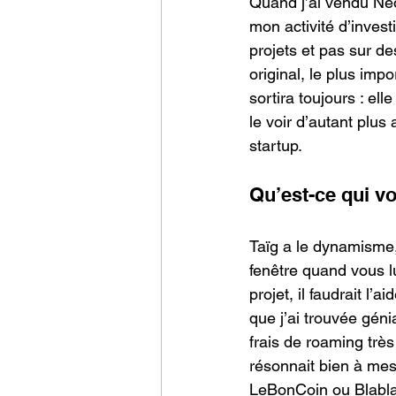
Quand j’ai vendu Neo
mon activité d’invest
projets et pas sur de
original, le plus imp
sortira toujours : el
le voir d’autant plus
startup.  
Qu’est-ce qui vo
Taïg a le dynamisme, 
fenêtre quand vous lu
projet, il faudrait l’
que j’ai trouvée gén
frais de roaming très
résonnait bien à mes 
LeBonCoin ou Blablac