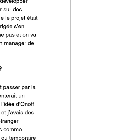
 développer 
r sur des 
 le projet était 
rigée s’en 
he pas et on va 
bon manager de 
?
t passer par la 
nterait un 
 l’idée d’Onoff 
et j’avais des 
étranger 
ses comme 
e ou temporaire 