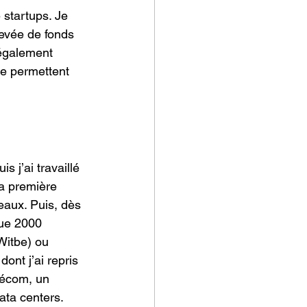
 startups. Je 
evée de fonds 
 également 
me permettent 
 j’ai travaillé 
a première 
eaux. Puis, dès 
que 2000 
Witbe) ou 
dont j’ai repris 
élécom, un 
ata centers. 