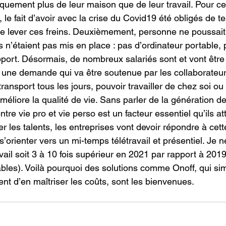
quement plus de leur maison que de leur travail. Pour ces
e fait d’avoir avec la crise du Covid19 été obligés de tes
de lever ces freins. Deuxièmement, personne ne poussait p
ils n’étaient pas mis en place : pas d’ordinateur portable, 
pport. Désormais, de nombreux salariés sont et vont être
 une demande qui va être soutenue par les collaborateur
ransport tous les jours, pouvoir travailler de chez soi ou d
méliore la qualité de vie. Sans parler de la génération d
ntre vie pro et vie perso est un facteur essentiel qu’ils at
er les talents, les entreprises vont devoir répondre à ce
s’orienter vers un mi-temps télétravail et présentiel. Je n
vail soit 3 à 10 fois supérieur en 2021 par rapport à 201
es). Voilà pourquoi des solutions comme Onoff, qui simpl
tent d’en maîtriser les coûts, sont les bienvenues.