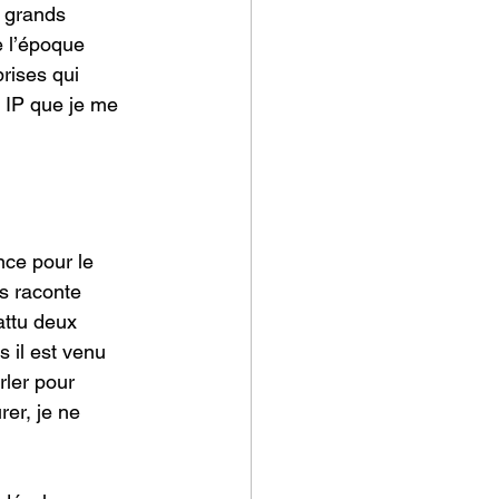
 grands 
 l’époque 
rises qui 
 IP que je me 
ce pour le 
us raconte 
ttu deux 
 il est venu 
rler pour 
rer, je ne 