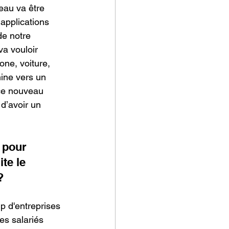
seau va être 
applications 
de notre 
a vouloir 
one, voiture, 
ine vers un 
 ce nouveau 
d’avoir un 
 pour 
te le 
? 
p d'entreprises 
les salariés 