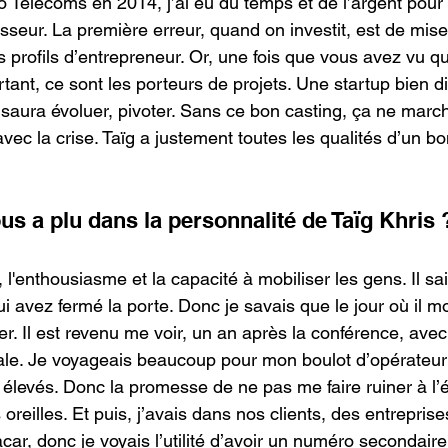
 Telecoms en 2014, j’ai eu du temps et de l’argent pour
isseur. La première erreur, quand on investit, est de mise
s profils d’entrepreneur. Or, une fois que vous avez vu que
ortant, ce sont les porteurs de projets. Une startup bien di
le saura évoluer, pivoter. Sans ce bon casting, ça ne marc
 avec la crise. Taïg a justement toutes les qualités d’un 
us a plu dans la personnalité de Taïg Khris 
l'enthousiasme et la capacité à mobiliser les gens. Il sai
i avez fermé la porte. Donc je savais que le jour où il mo
aider. Il est revenu me voir, un an après la conférence, avec
iale. Je voyageais beaucoup pour mon boulot d’opérateur 
 élevés. Donc la promesse de ne pas me faire ruiner à l’
oreilles. Et puis, j’avais dans nos clients, des entrepri
ar, donc je voyais l’utilité d’avoir un numéro secondair