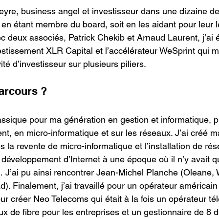
eyre, business angel et investisseur dans une dizaine de
en étant membre du board, soit en les aidant pour leur l
vec deux associés, Patrick Chekib et Arnaud Laurent, j’ai
estissement XLR Capital et l’accélérateur WeSprint qui 
té d’investisseur sur plusieurs piliers. 
parcours ?
assique pour ma génération en gestion et informatique, puis
t, en micro-informatique et sur les réseaux. J’ai créé m
 la revente de micro-informatique et l’installation de rés
au développement d’Internet à une époque où il n’y avait 
J’ai pu ainsi rencontrer Jean-Michel Planche (Oleane, 
ad). Finalement, j’ai travaillé pour un opérateur américain 
pour créer Neo Telecoms qui était à la fois un opérateur t
x de fibre pour les entreprises et un gestionnaire de 8 d