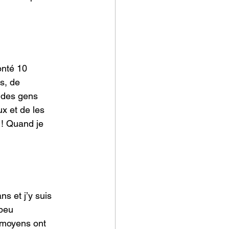
onté 10 
s, de 
 des gens 
x et de les 
 ! Quand je 
s et j’y suis 
peu 
 moyens ont 