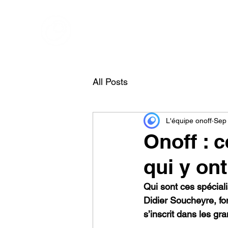
ONOFF TELECOM
Onoff - Votre Second Numéro Avec Une App
All Posts
L'équipe onoff
Sep 
Onoff : 
qui y on
Qui sont ces spéciali
Didier Soucheyre, fo
s’inscrit dans les g