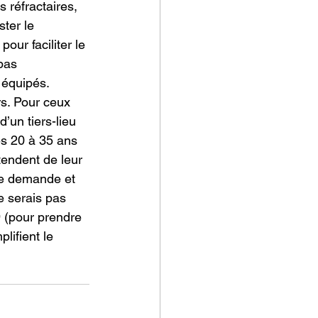
 réfractaires, 
ter le 
our faciliter le 
pas 
 équipés. 
s. Pour ceux 
’un tiers-lieu 
es 20 à 35 ans 
tendent de leur 
tte demande et 
e serais pas 
9 (pour prendre 
ifient le 