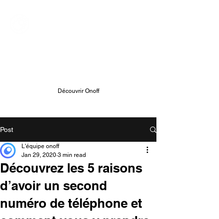
ONOFF TELECOM
Onoff - Votre Second Numéro
Avec Une App
Découvrir Onoff
Post
L'équipe onoff
Jan 29, 2020
3 min read
Découvrez les 5 raisons
d’avoir un second
numéro de téléphone et